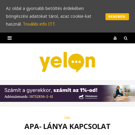
Az oldal a gyorsabb betöltés érdekében
böngészési adatokat tárol, azaz cookie-kat
RENDBEN.
használ.
További info ITT.
Y
o
u
T
u
b
e
TAG
APA- LÁNYA KAPCSOLAT