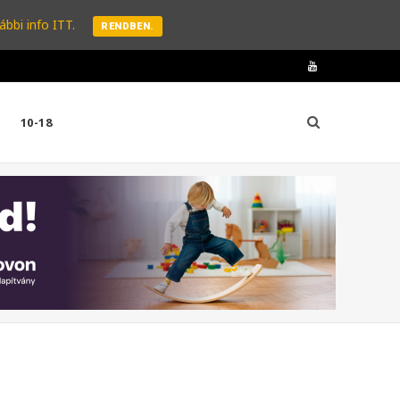
ábbi info ITT.
RENDBEN.
Y
o
10-18
u
T
u
b
e