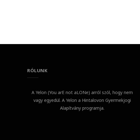
RÓLUNK
A Yelon (You arE not aLONe) arról szól, hogy nem
vagy egyedül. A Yelon a Hintalovon Gyermekjogi
Alapítvány programja.