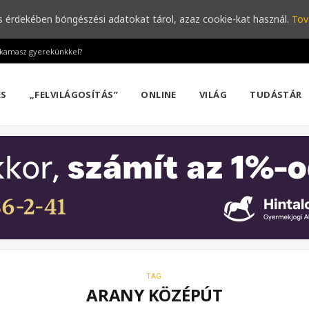
s érdekében böngészési adatokat tárol, azaz cookie-kat használ.
Tov
a kamasz gyerekünkkel?
ÉS
„FELVILÁGOSÍTÁS”
ONLINE
VILÁG
TUDÁSTÁR
TAG
ARANY KÖZÉPÚT