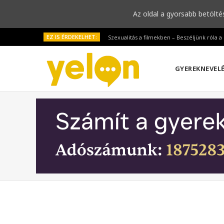
Az oldal a gyorsabb betölté
EZ IS ÉRDEKELHET:
Szexualitás a filmekben – Beszéljünk róla 
GYEREKNEVEL