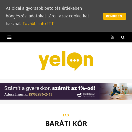
Az oldal a gyorsabb betöltés érdekében
böngészési adatokat tárol, azaz cookie-kat
RENDBEN.
használ.
További info ITT.
Y
o
u
T
u
b
e
TAG
BARÁTI KÖR