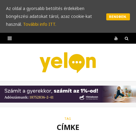
Az oldal a gyorsabb betöltés érdekében
böngészési adatokat tárol, azaz cookie-kat
RENDBEN.
használ.
További info ITT.
Y
o
u
T
u
b
e
TAG
CÍMKE