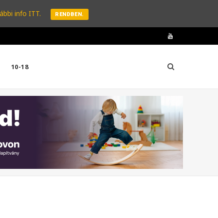
ábbi info ITT.
RENDBEN.
Y
o
10-18
u
T
u
b
e