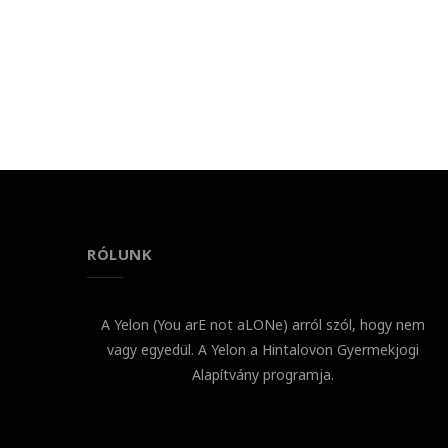
RÓLUNK
A Yelon (You arE not aLONe) arról szól, hogy nem
vagy egyedül. A Yelon a Hintalovon Gyermekjogi
Alapítvány programja.