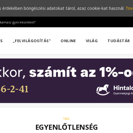
s érdekében böngészési adatokat tárol, azaz cookie-kat használ.
Tov
a kamasz gyerekünkkel?
ÉS
„FELVILÁGOSÍTÁS”
ONLINE
VILÁG
TUDÁSTÁR
TAG
EGYENLŐTLENSÉG