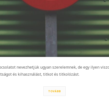
apcsolatot nevezhetjük ugyan szerelemnek, de egy ilyen visz
ságot és kihasználást, titkot és titkolózást.
TOVÁBB