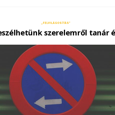
„FELVILÁGOSÍTÁS”
szélhetünk szerelemről tanár é