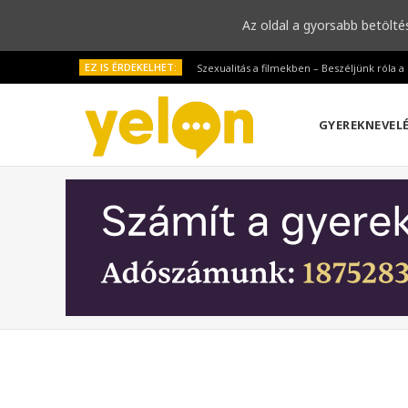
Az oldal a gyorsabb betölté
EZ IS ÉRDEKELHET:
Szexualitás a filmekben – Beszéljünk róla 
GYEREKNEVEL