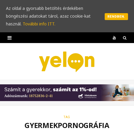
Az oldal a gyorsabb betöltés érdekében
böngészési adatokat tárol, azaz cookie-kat
RENDBEN.
használ.
További info ITT.
Y
o
u
T
u
b
e
TAG
GYERMEKPORNOGRÁFIA