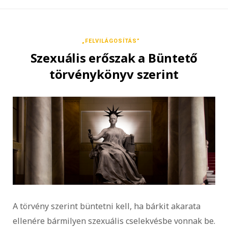
„FELVILÁGOSÍTÁS”
Szexuális erőszak a Büntető
törvénykönyv szerint
A törvény szerint büntetni kell, ha bárkit akarata
ellenére bármilyen szexuális cselekvésbe vonnak be.