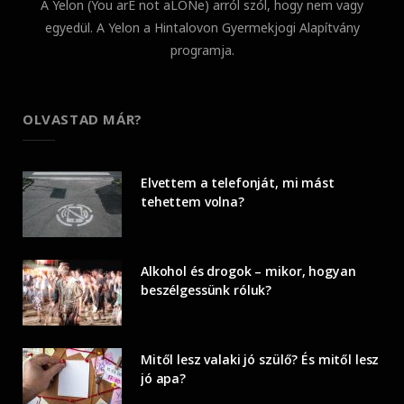
A Yelon (You arE not aLONe) arról szól, hogy nem vagy
egyedül. A Yelon a Hintalovon Gyermekjogi Alapítvány
programja.
OLVASTAD MÁR?
Elvettem a telefonját, mi mást
tehettem volna?
Alkohol és drogok – mikor, hogyan
beszélgessünk róluk?
Mitől lesz valaki jó szülő? És mitől lesz
jó apa?