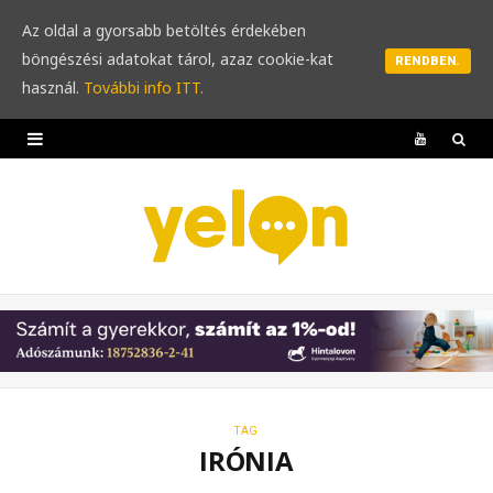
Az oldal a gyorsabb betöltés érdekében
böngészési adatokat tárol, azaz cookie-kat
RENDBEN.
használ.
További info ITT.
Y
o
u
T
u
b
e
TAG
IRÓNIA