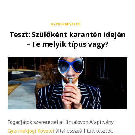
GYEREKNEVELÉS
Teszt: Szülőként karantén idején
– Te melyik típus vagy?
Fogadjátok szeretettel a Hintalovon Alapítvány
Gyermekjogi Követei
által összeállított tesztet,