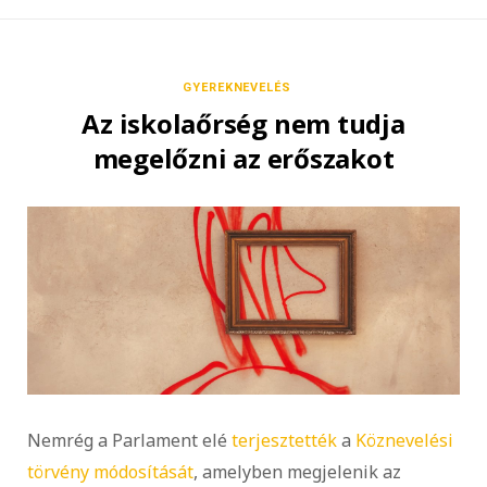
GYEREKNEVELÉS
Az iskolaőrség nem tudja
megelőzni az erőszakot
Nemrég a Parlament elé
terjesztették
a
Köznevelési
törvény módosítását
, amelyben megjelenik az