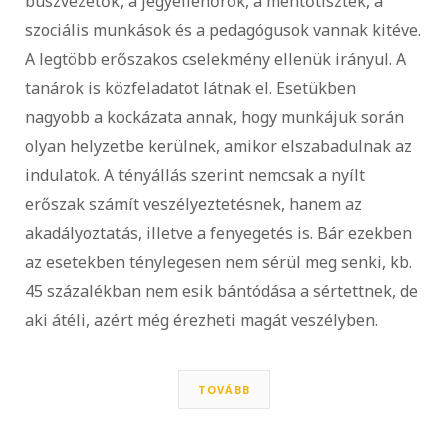
buszvezetők, a jegyellenőrök, a mentőtisztek, a
szociális munkások és a pedagógusok vannak kitéve.
A legtöbb erőszakos cselekmény ellenük irányul. A
tanárok is közfeladatot látnak el. Esetükben
nagyobb a kockázata annak, hogy munkájuk során
olyan helyzetbe kerülnek, amikor elszabadulnak az
indulatok. A tényállás szerint nemcsak a nyílt
erőszak számít veszélyeztetésnek, hanem az
akadályoztatás, illetve a fenyegetés is. Bár ezekben
az esetekben ténylegesen nem sérül meg senki, kb.
45 százalékban nem esik bántódása a sértettnek, de
aki átéli, azért még érezheti magát veszélyben.
TOVÁBB