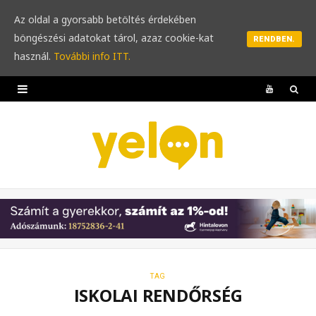
Az oldal a gyorsabb betöltés érdekében
böngészési adatokat tárol, azaz cookie-kat
RENDBEN.
használ.
További info ITT.
Y
o
u
T
u
b
e
TAG
ISKOLAI RENDŐRSÉG