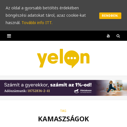
Az oldal a gyorsabb betöltés érdekében
böngészési adatokat tárol, azaz cookie-kat
RENDBEN.
használ.
További info ITT.
Y
o
u
T
u
b
e
TAG
KAMASZSÁGOK