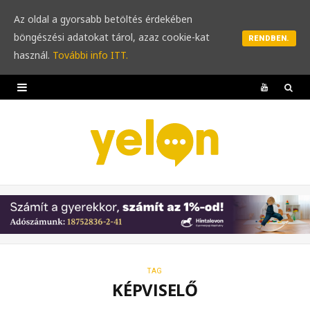
Az oldal a gyorsabb betöltés érdekében
böngészési adatokat tárol, azaz cookie-kat
RENDBEN.
használ.
További info ITT.
Y
o
u
T
u
b
e
TAG
KÉPVISELŐ