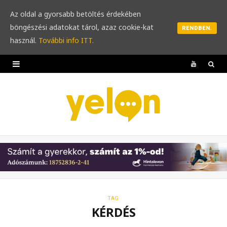
Az oldal a gyorsabb betöltés érdekében
böngészési adatokat tárol, azaz cookie-kat
RENDBEN.
használ.
További info ITT.
Y
o
u
T
u
b
e
TAG
KÉRDÉS