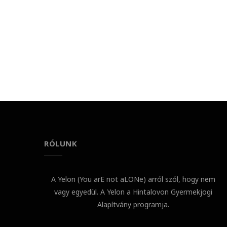
RÓLUNK
A Yelon (You arE not aLONe) arról szól, hogy nem
vagy egyedül. A Yelon a Hintalovon Gyermekjogi
Alapítvány programja.