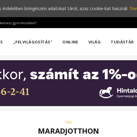
s érdekében böngészési adatokat tárol, azaz cookie-kat használ.
Tov
a kamasz gyerekünkkel?
ÉS
„FELVILÁGOSÍTÁS”
ONLINE
VILÁG
TUDÁSTÁR
TAG
MARADJOTTHON