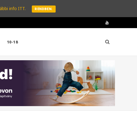
ábbi info ITT.
RENDBEN.
Y
o
10-18
u
T
u
b
e