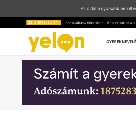
Az oldal a gyorsabb betölté
EZ IS ÉRDEKELHET:
Szexualitás a filmekben – Beszéljünk róla 
GYEREKNEVEL