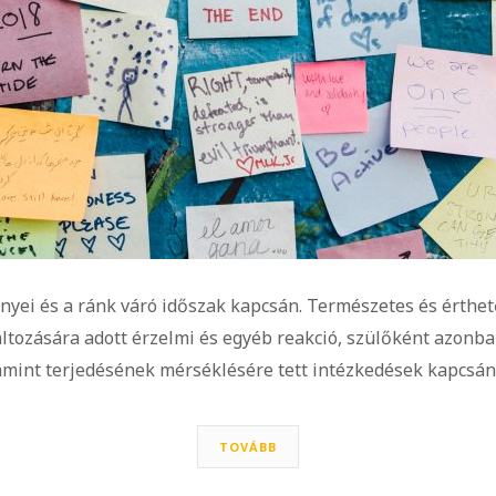
yei és a ránk váró időszak kapcsán. Természetes és érthet
áltozására adott érzelmi és egyéb reakció, szülőként azon
mint terjedésének mérséklésére tett intézkedések kapcsán
TOVÁBB