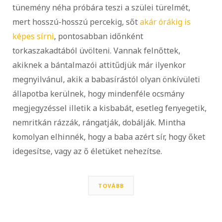
tünemény néha próbára teszi a szülei türelmét,
mert hosszú-hosszú percekig, sőt
akár órákig is
képes sírni
, pontosabban időnként
torkaszakadtából üvölteni. Vannak felnőttek,
akiknek a bántalmazói attitűdjük már ilyenkor
megnyilvánul, akik a babasírástól olyan önkívületi
állapotba kerülnek, hogy mindenféle ocsmány
megjegyzéssel illetik a kisbabát, esetleg fenyegetik,
nemritkán rázzák, rángatják, dobálják. Mintha
komolyan elhinnék, hogy a baba azért sír, hogy őket
idegesítse, vagy az ő életüket nehezítse.
TOVÁBB