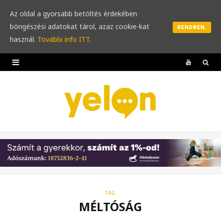
Az oldal a gyorsabb betöltés érdekében
böngészési adatokat tárol, azaz cookie-kat
RENDBEN.
használ.
További info ITT.
Y
o
u
T
u
b
e
TAG
MÉLTÓSÁG