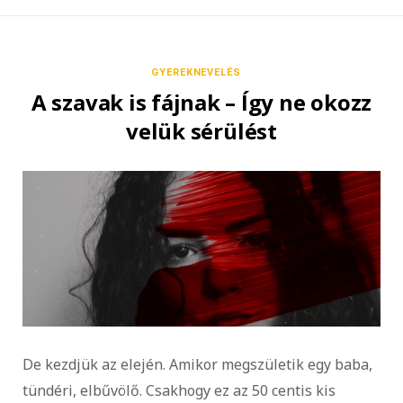
GYEREKNEVELÉS
A szavak is fájnak – Így ne okozz
velük sérülést
De kezdjük az elején. Amikor megszületik egy baba,
tündéri, elbűvölő. Csakhogy ez az 50 centis kis