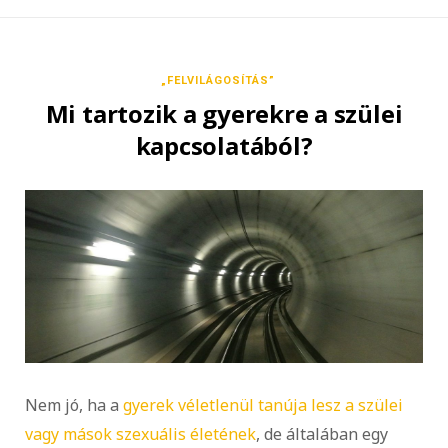
„FELVILÁGOSÍTÁS”
Mi tartozik a gyerekre a szülei
kapcsolatából?
Nem jó, ha a
gyerek véletlenül tanúja lesz a szülei
vagy mások szexuális életének
, de általában egy