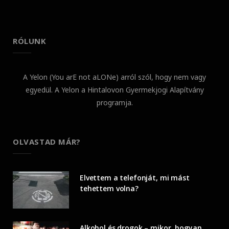
RÓLUNK
A Yelon (You arE not aLONe) arról szól, hogy nem vagy
egyedül. A Yelon a Hintalovon Gyermekjogi Alapítvány
programja.
OLVASTAD MÁR?
Elvettem a telefonját, mi mást
tehettem volna?
Alkohol és drogok – mikor, hogyan