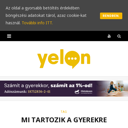
Az oldal a gyorsabb betöltés érdekében
böngészési adatokat tárol, azaz cookie-kat
RENDBEN.
használ.
További info ITT.
Y
o
u
T
u
b
e
TAG
MI TARTOZIK A GYEREKRE