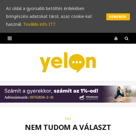
Az oldal a gyorsabb betöltés érdekében
böngészési adatokat tárol, azaz cookie-kat
RENDBEN.
használ.
További info ITT.
Y
o
u
T
u
b
e
TAG
NEM TUDOM A VÁLASZT