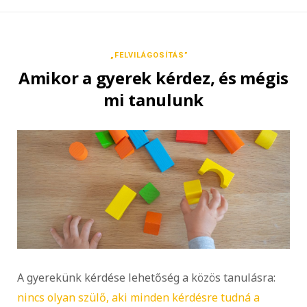
„FELVILÁGOSÍTÁS”
Amikor a gyerek kérdez, és mégis
mi tanulunk
A gyerekünk kérdése lehetőség a közös tanulásra:
nincs olyan szülő, aki minden kérdésre tudná a