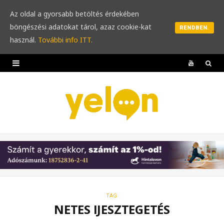
Az oldal a gyorsabb betöltés érdekében
böngészési adatokat tárol, azaz cookie-kat
RENDBEN.
használ.
További info ITT.
Y
o
u
T
u
b
e
TAG
NETES IJESZTEGETÉS