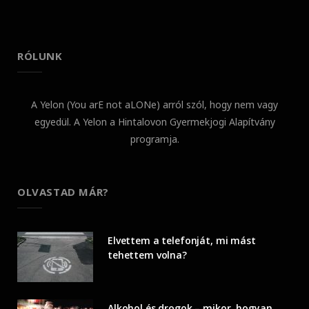
RÓLUNK
A Yelon (You arE not aLONe) arról szól, hogy nem vagy
egyedül. A Yelon a Hintalovon Gyermekjogi Alapítvány
programja.
OLVASTAD MÁR?
Elvettem a telefonját, mi mást
tehettem volna?
Alkohol és drogok – mikor, hogyan