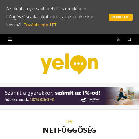
Az oldal a gyorsabb betöltés érdekében
böngészési adatokat tárol, azaz cookie-kat
RENDBEN.
használ.
További info ITT.
Y
o
u
T
u
b
e
TAG
NETFÜGGŐSÉG