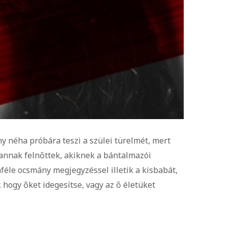
y néha próbára teszi a szülei türelmét, mert
annak felnőttek, akiknek a bántalmazói
féle ocsmány megjegyzéssel illetik a kisbabát,
 hogy őket idegesítse, vagy az ő életüket