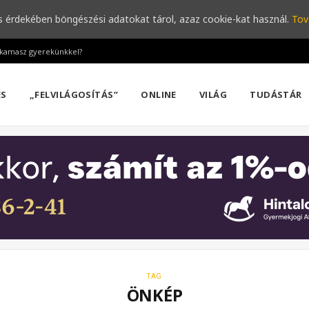
s érdekében böngészési adatokat tárol, azaz cookie-kat használ.
Tov
a kamasz gyerekünkkel?
ÉS
„FELVILÁGOSÍTÁS”
ONLINE
VILÁG
TUDÁSTÁR
TAG
ÖNKÉP