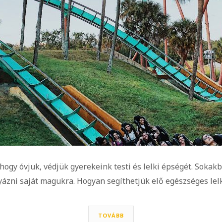
hogy óvjuk, védjük gyerekeink testi és lelki épségét. Sokak
gyázni saját magukra. Hogyan segíthetjük elő egészséges lel
TOVÁBB