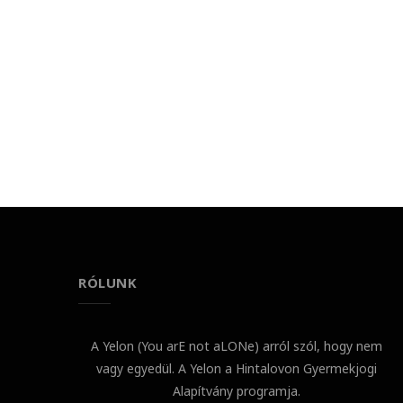
RÓLUNK
A Yelon (You arE not aLONe) arról szól, hogy nem
vagy egyedül. A Yelon a Hintalovon Gyermekjogi
Alapítvány programja.