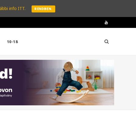
ábbi info ITT.
RENDBEN.
Y
o
10-18
u
T
u
b
e