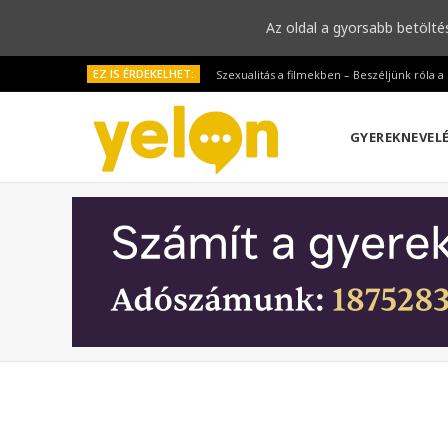
Az oldal a gyorsabb betölté
EZ IS ÉRDEKELHET:
Szexualitás a filmekben – Beszéljünk róla 
GYEREKNEVEL