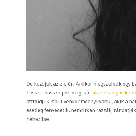
De kezdjük az elején. Amikor megszületik egy ba
hosszú-hosszú percekig, sőt
akár órákig is képe
attitűdjük már ilyenkor megnyilvánul, akik a ba
esetleg fenyegetik, nemritkán rázzák, rángatják
nehezítse.