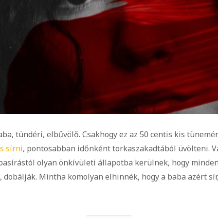
ba, tündéri, elbűvölő. Csakhogy ez az 50 centis kis tünemén
s sírni
, pontosabban időnként torkaszakadtából üvölteni. V
basírástól olyan önkívületi állapotba kerülnek, hogy minden
, dobálják. Mintha komolyan elhinnék, hogy a baba azért sír,