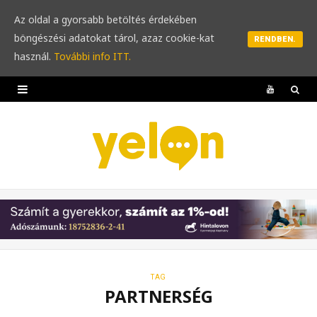
Az oldal a gyorsabb betöltés érdekében
böngészési adatokat tárol, azaz cookie-kat
RENDBEN.
használ.
További info ITT.
Y
o
u
T
u
b
e
TAG
PARTNERSÉG