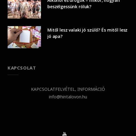
Alkohol és drogok – mikor, hogyan
beszélgessünk róluk?
Mitől lesz valaki jó szülő? És mitől lesz
jó apa?
KAPCSOLAT
KAPCSOLATFELVÉTEL, INFORMÁCIÓ
info@hintalovon.hu