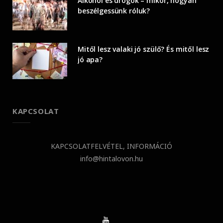
Alkohol és drogok – mikor, hogyan
beszélgessünk róluk?
Mitől lesz valaki jó szülő? És mitől lesz
jó apa?
KAPCSOLAT
KAPCSOLATFELVÉTEL, INFORMÁCIÓ
info@hintalovon.hu