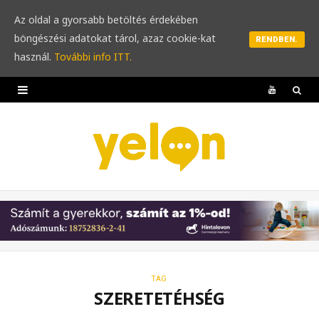
Az oldal a gyorsabb betöltés érdekében
böngészési adatokat tárol, azaz cookie-kat
RENDBEN.
használ.
További info ITT.
Y
o
u
T
u
b
e
TAG
SZERETETÉHSÉG