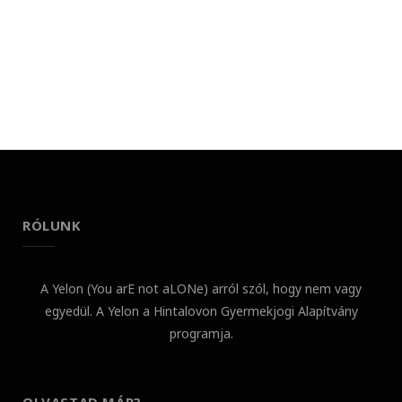
RÓLUNK
A Yelon (You arE not aLONe) arról szól, hogy nem vagy
egyedül. A Yelon a Hintalovon Gyermekjogi Alapítvány
programja.
OLVASTAD MÁR?