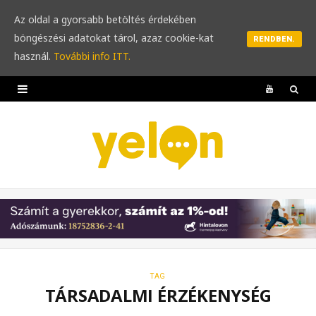
Az oldal a gyorsabb betöltés érdekében
böngészési adatokat tárol, azaz cookie-kat
RENDBEN.
használ.
További info ITT.
Y
o
u
T
u
b
e
TAG
TÁRSADALMI ÉRZÉKENYSÉG