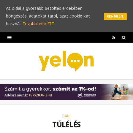
Az oldal a gyorsabb betöltés érdekében
böngészési adatokat tárol, azaz cookie-kat
RENDBEN.
használ.
További info ITT.
Y
o
u
T
u
b
e
TAG
TÚLÉLÉS