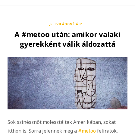
„FELVILÁGOSÍTÁS”
A #metoo után: amikor valaki
gyerekként válik áldozattá
Sok színésznőt molesztáltak Amerikában, sokat
itthon is. Sorra jelennek meg a
#metoo
feliratok,