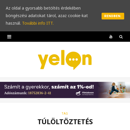
Az oldal a gyorsabb betöltés érdekében
böngészési adatokat tárol, azaz cookie-kat
RENDBEN.
használ.
További info ITT.
Y
o
u
T
u
b
e
TAG
TÚLÖLTÖZTETÉS