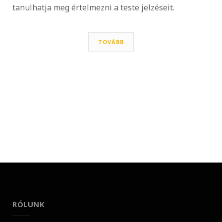
tanulhatja meg értelmezni a teste jelzéseit.
TOVÁBB
RÓLUNK