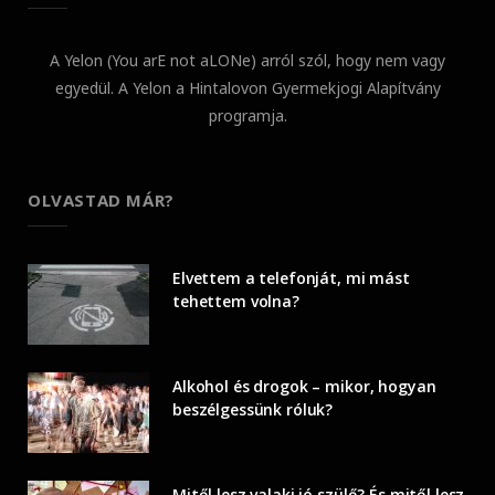
A Yelon (You arE not aLONe) arról szól, hogy nem vagy
egyedül. A Yelon a Hintalovon Gyermekjogi Alapítvány
programja.
OLVASTAD MÁR?
Elvettem a telefonját, mi mást
tehettem volna?
Alkohol és drogok – mikor, hogyan
beszélgessünk róluk?
Mitől lesz valaki jó szülő? És mitől lesz