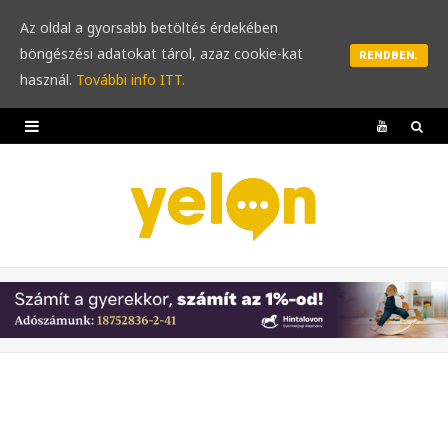
Az oldal a gyorsabb betöltés érdekében
böngészési adatokat tárol, azaz cookie-kat
RENDBEN.
használ.
További info ITT.
Y
o
u
T
u
b
e