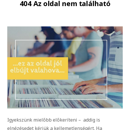
404 Az oldal nem található
Igyekszünk mielőbb előkeríteni – addig is
elnézésedet kérjük a kellemetlenségért. Ha