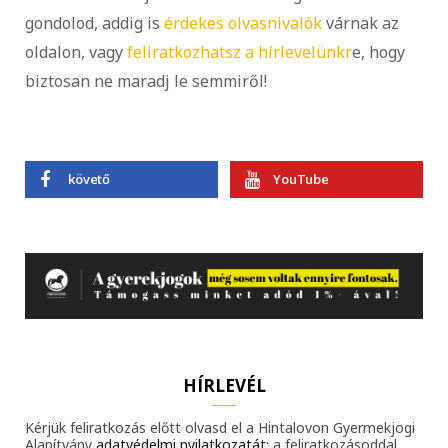
gondolod, addig is
érdekes olvasnivalók
várnak az
oldalon, vagy
feliratkozhatsz a hírlevelünkr
e, hogy
biztosan ne maradj le semmiről!
követő
YouTube
HÍRLEVÉL
Kérjük feliratkozás előtt olvasd el a Hintalovon Gyermekjogi
Alapítvány
adatvédelmi nyilatkozatát
; a feliratkozásoddal