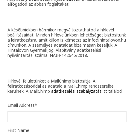
elfogadod az abban foglaltakat.
A későbbiekben bármikor megváltoztathatod a hírlevél
beállításaidat. Minden hírlevelünkben lehetőséget biztosítunk
a leiratkozásra, amit külön is kérhetsz az info@hintalovon.hu
címünkön. A személyes adataidat bizalmasan kezeljük. A
Hintalovon Gyermekjogi Alapítvány adatkezelési
nyilvántartási száma: NAIH-142645/2018.
Hírlevél felületünket a MailChimp biztosítja. A
feliratkozásoddal az adataid a MailChimp rendszereibe
kerülnek. A MailChimp
adatkezelési szabályzatát
itt találod.
Email Address
*
First Name