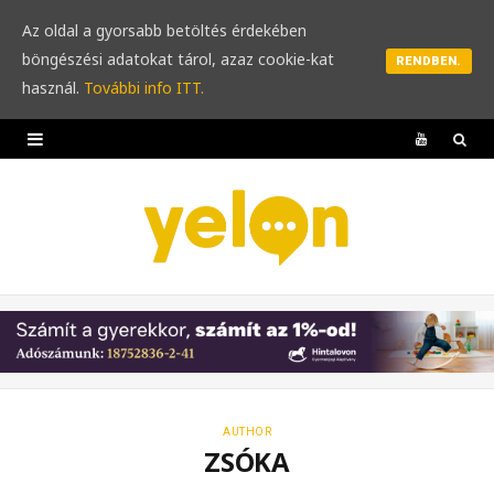
Az oldal a gyorsabb betöltés érdekében
böngészési adatokat tárol, azaz cookie-kat
RENDBEN.
használ.
További info ITT.
Y
o
u
T
u
b
e
AUTHOR
ZSÓKA