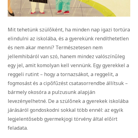
Mit tehetünk szülőként, ha minden nap igazi tortúra
elindulni az iskolába, és a gyerekünk rendíthetetlen
és nem akar menni? Természetesen nem
jellemhibáról van szó, hanem mindez valószínűleg
egy jel, amit komolyan kell vennünk. Egy gyerekkel a
reggeli rutint – hogy a tornazsákot, a reggelit, a
fogmosást és a cipőfűzést csatasorrendbe állítsuk –
bármely okosóra a pulzusunk alapján
levezényelhetné. De a szülőnek a gyerekek iskolába
járásáról gondoskodni sokkal több ennél: az egyik
legjelentősebb gyermekjogi törvény által előírt
feladata.