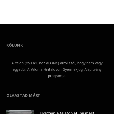
RÓLUNK
A Yelon (You arE not aLONe) arról szól, hogy nem vagy
egyedül. A Yelon a Hintalovon Gyermekjogi Alapítvány
programja.
OLVASTAD MÁR?
Elvettem a telefonját, mi mást