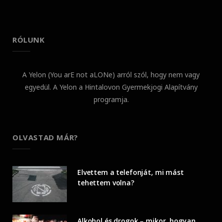
RÓLUNK
A Yelon (You arE not aLONe) arról szól, hogy nem vagy
egyedül. A Yelon a Hintalovon Gyermekjogi Alapítvány
programja.
OLVASTAD MÁR?
Elvettem a telefonját, mi mást
tehettem volna?
Alkohol és drogok – mikor, hogyan