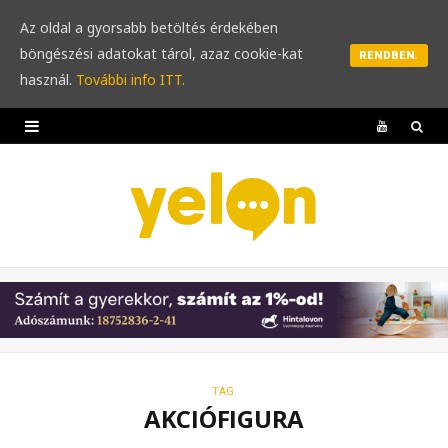
Az oldal a gyorsabb betöltés érdekében
böngészési adatokat tárol, azaz cookie-kat
RENDBEN.
használ.
További info ITT.
Y
o
u
T
u
b
e
TAG
AKCIÓFIGURA