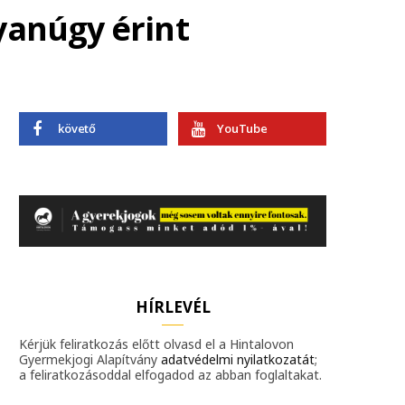
yanúgy érint
követő
YouTube
HÍRLEVÉL
Kérjük feliratkozás előtt olvasd el a Hintalovon
Gyermekjogi Alapítvány
adatvédelmi nyilatkozatát
;
a feliratkozásoddal elfogadod az abban foglaltakat.