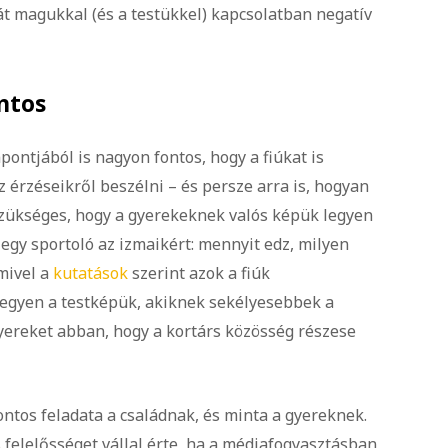
át magukkal (és a testükkel) kapcsolatban negatív
ontos
ontjából is nagyon fontos, hogy a fiúkat is
 érzéseikről beszélni – és persze arra is, hogyan
szükséges, hogy a gyerekeknek valós képük legyen
egy sportoló az izmaikért: mennyit edz, milyen
 mivel a
kutatások
szerint azok a fiúk
legyen a testképük, akiknek sekélyesebbek a
yereket abban, hogy a kortárs közösség részese
ntos feladata a családnak, és minta a gyereknek.
és felelősséget vállal érte, ha a médiafogyasztásban