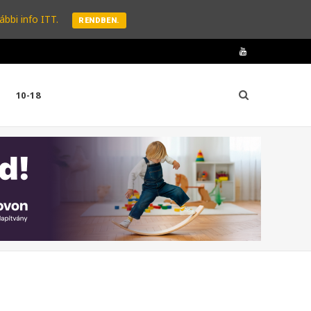
ábbi info ITT.
RENDBEN.
Y
o
10-18
u
T
u
b
e