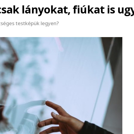
ak lányokat, fiúkat is ug
zséges testképük legyen?