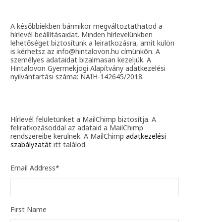
A későbbiekben bármikor megváltoztathatod a
hírlevél beállításaidat. Minden hírlevelünkben
lehetőséget biztosítunk a leiratkozásra, amit külön
is kérhetsz az info@hintalovon.hu címünkön. A
személyes adataidat bizalmasan kezeljük. A
Hintalovon Gyermekjogi Alapítvány adatkezelési
nyilvántartási száma: NAIH-142645/2018.
Hírlevél felületünket a MailChimp biztosítja. A
feliratkozásoddal az adataid a MailChimp
rendszereibe kerülnek. A MailChimp
adatkezelési
szabályzatát
itt találod.
Email Address
*
First Name