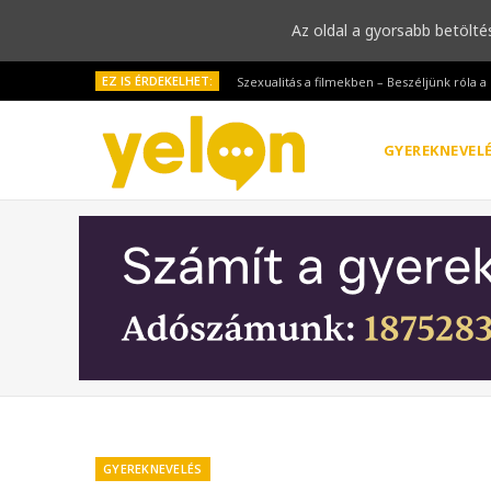
Az oldal a gyorsabb betölté
EZ IS ÉRDEKELHET:
Szexualitás a filmekben – Beszéljünk róla 
GYEREKNEVEL
GYEREKNEVELÉS