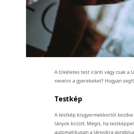
A tökéletes test iránti vágy csak a
nevelni a gyerekeket? Hogyan segít
Testkép
A testkép kisgyermekkortól kezdve a
lányok között. Mégis, ha testképpe
automatikusan a lányokra gondolunk