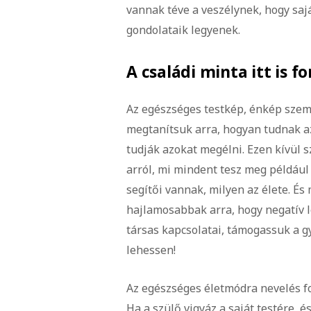
vannak téve a veszélynek, hogy saj
gondolataik legyenek.
A családi minta itt is f
Az egészséges testkép, énkép szemp
megtanítsuk arra, hogyan tudnak az
tudják azokat megélni. Ezen kívül 
arról, mi mindent tesz meg például 
segítői vannak, milyen az élete. És
hajlamosabbak arra, hogy negatív 
társas kapcsolatai, támogassuk a g
lehessen!
Az egészséges életmódra nevelés fo
Ha a szülő vigyáz a saját testére, 