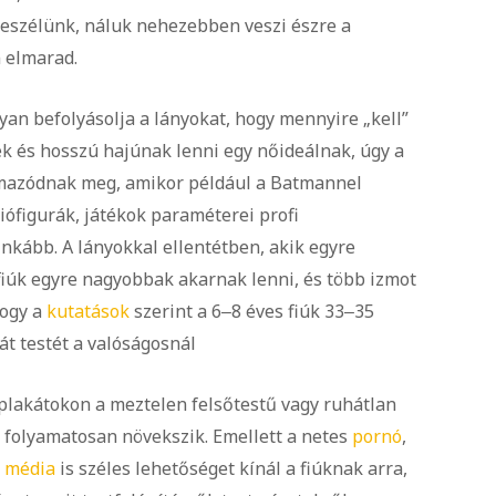
beszélünk, náluk nehezebben veszi észre a
n elmarad.
an befolyásolja a lányokat, hogy mennyire „kell”
k és hosszú hajúnak lenni egy nőideálnak, úgy a
lmazódnak meg, amikor például a Batmannel
ciófigurák, játékok paraméterei profi
inkább. A lányokkal ellentétben, akik egyre
fiúk egyre nagyobbak akarnak lenni, és több izmot
hogy a
kutatások
szerint a 6‒8 éves fiúk 33‒35
át testét a valóságosnál
i plakátokon a meztelen felsőtestű vagy ruhátlan
l folyamatosan növekszik. Emellett a netes
pornó
,
i média
is széles lehetőséget kínál a fiúknak arra,