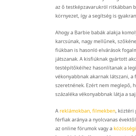
az ő testképzavarukról ritkábban 
környezet, így a segítség is gyakra
Ahogy a Barbie babák alakja komoly
karcsúnak, nagy mellűnek, szőkéne
fiúkban is hasonló elvárások foga
játszanak. A kisfiúknak gyártott ak
testépítőkéihez hasonlítanak a leg
vékonyabbnak akarnak látszani, a 
szeretnének. Ezért nem meglepő, 
százaléka vékonyabbnak látja a saj
A
reklámokban, filmekben
, köztér
férfiak aránya a nyolcvanas évektő
az online fórumok vagy a
közösség