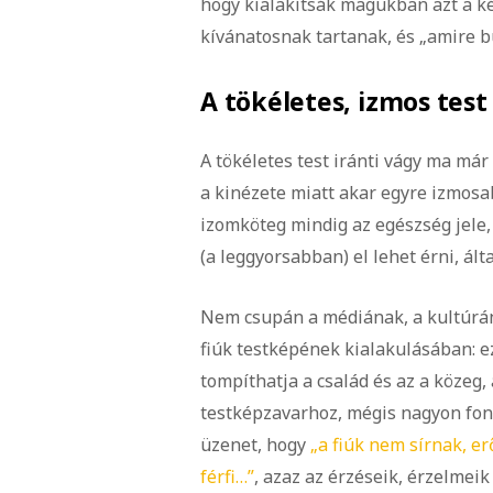
hogy kialakítsák magukban azt a ké
kívánatosnak tartanak, és „amire b
A tökéletes, izmos tes
A tökéletes test iránti vágy ma már
a kinézete miatt akar egyre izmosab
izomköteg mindig az egészség jele
(a leggyorsabban) el lehet érni, á
Nem csupán a médiának, a kultúrán
fiúk testképének kialakulásában: ez
tompíthatja a család és az a közeg,
testképzavarhoz, mégis nagyon font
üzenet, hogy
„a fiúk nem sírnak, er
férfi…”
, azaz az érzéseik, érzelmei