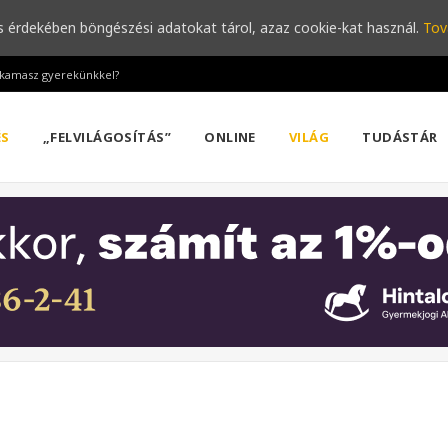
s érdekében böngészési adatokat tárol, azaz cookie-kat használ.
Tov
a kamasz gyerekünkkel?
ÉS
„FELVILÁGOSÍTÁS”
ONLINE
VILÁG
TUDÁSTÁR