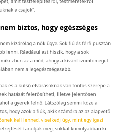
pet, amit testfelépítésről, testméretekről
uknak a csajok”.
t nem biztos, hogy egészséges
 nem kizárólag a nők ügye. Sok fiú és férfi pusztán
b lenni. Ráadásul azt hiszik, hogy a sok
, miközben az a mód, ahogy a kívánt izomtömeget
ltalában nem a legegészségesebb.
ak és a külső elvárásoknak van fontos szerepe a
ek hatását felerősítheti, illetve jelentősen
 ahol a gyerek felnő. Látszólag semmi köze a
os, hogy azok a fiúk, akik számára az az alapvető
ősnek kell lenned, viselkedj úgy, mint egy igazi
k elrejtését tanulják meg, sokkal komolyabban ki