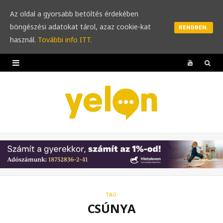
Az oldal a gyorsabb betöltés érdekében
böngészési adatokat tárol, azaz cookie-kat
RENDBEN.
használ.
További info ITT.
Y
o
u
T
u
b
e
TAG
CSÚNYA