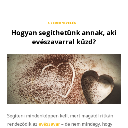
GYEREKNEVELÉS
Hogyan segíthetünk annak, aki
evészavarral küzd?
Segíteni mindenképpen kell, mert magától ritkán
rendeződik az
evészavar
– de nem mindegy, hogy