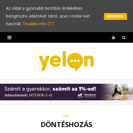
Az oldal a gyorsabb betöltés érdekében
böngészési adatokat tárol, azaz cookie-kat
RENDBEN.
használ.
További info ITT.
Y
o
u
T
u
b
e
TAG
DÖNTÉSHOZÁS