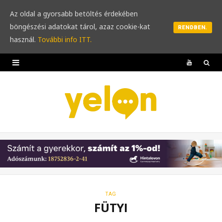
Az oldal a gyorsabb betöltés érdekében
böngészési adatokat tárol, azaz cookie-kat
RENDBEN.
használ.
További info ITT.
Y
o
u
T
u
b
e
TAG
FÜTYI