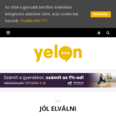
Az oldal a gyorsabb betöltés érdekében
böngészési adatokat tárol, azaz cookie-kat
RENDBEN.
használ.
További info ITT.
Y
o
u
T
u
b
e
TAG
JÓL ELVÁLNI