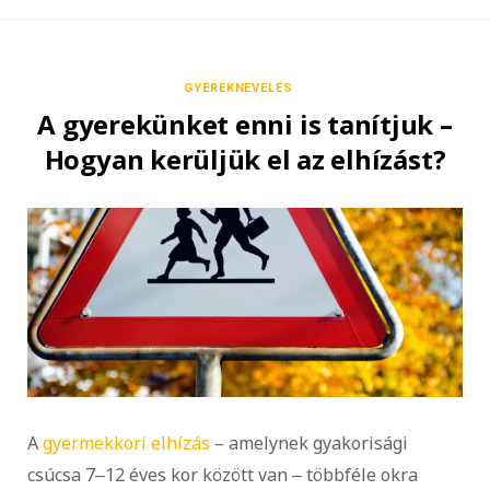
GYEREKNEVELÉS
A gyerekünket enni is tanítjuk –
Hogyan kerüljük el az elhízást?
A
gyermekkori elhízás
– amelynek gyakorisági
csúcsa 7‒12 éves kor között van ‒ többféle okra