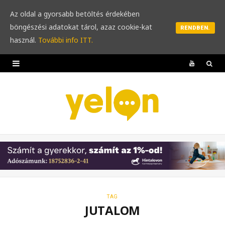
Az oldal a gyorsabb betöltés érdekében
böngészési adatokat tárol, azaz cookie-kat
RENDBEN.
használ.
További info ITT.
Y
o
u
T
u
b
e
TAG
JUTALOM