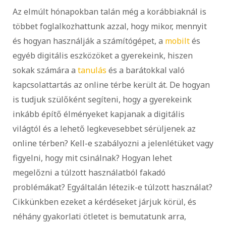
Az elmúlt hónapokban talán még a korábbiaknál is
többet foglalkozhattunk azzal, hogy mikor, mennyit
és hogyan használják a számítógépet, a
mobilt
és
egyéb digitális eszközöket a gyerekeink, hiszen
sokak számára a
tanulás
és a barátokkal való
kapcsolattartás az online térbe került át. De hogyan
is tudjuk szülőként segíteni, hogy a gyerekeink
inkább építő élményeket kapjanak a digitális
világtól és a lehető legkevesebbet sérüljenek az
online térben? Kell-e szabályozni a jelenlétüket vagy
figyelni, hogy mit csinálnak? Hogyan lehet
megelőzni a túlzott használatból fakadó
problémákat? Egyáltalán létezik-e túlzott használat?
Cikkünkben ezeket a kérdéseket járjuk körül, és
néhány gyakorlati ötletet is bemutatunk arra,