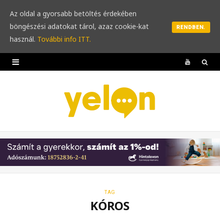
Az oldal a gyorsabb betöltés érdekében
böngészési adatokat tárol, azaz cookie-kat
RENDBEN.
használ.
További info ITT.
Y
o
u
T
u
b
e
TAG
KÓROS