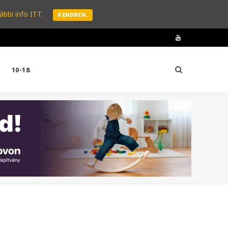
ábbi info ITT.
RENDBEN.
Y
o
10-18
u
T
u
b
e