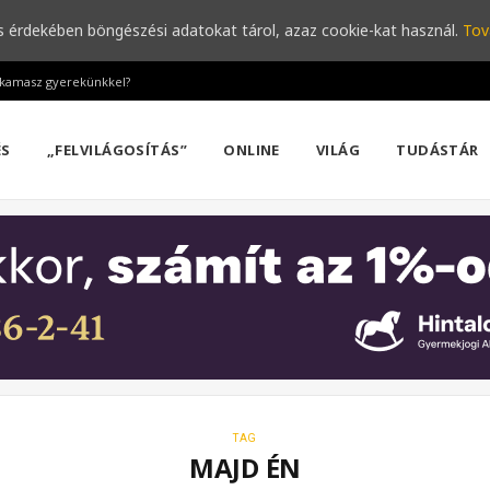
s érdekében böngészési adatokat tárol, azaz cookie-kat használ.
Tov
a kamasz gyerekünkkel?
ÉS
„FELVILÁGOSÍTÁS”
ONLINE
VILÁG
TUDÁSTÁR
TAG
MAJD ÉN