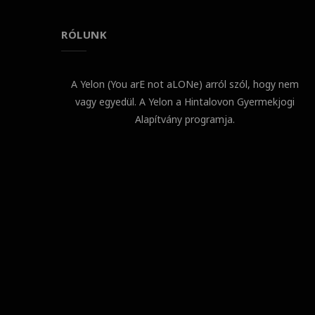
RÓLUNK
A Yelon (You arE not aLONe) arról szól, hogy nem
vagy egyedül. A Yelon a Hintalovon Gyermekjogi
Alapítvány programja.