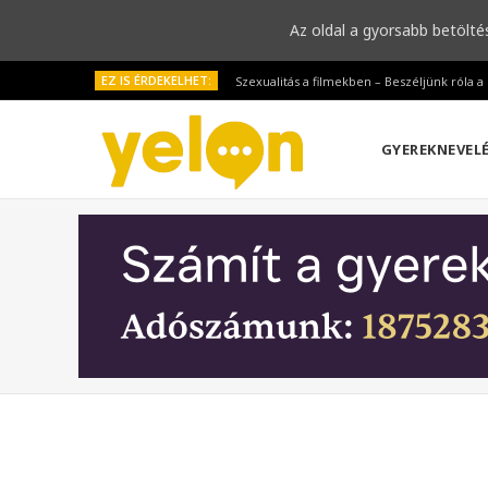
Az oldal a gyorsabb betölté
EZ IS ÉRDEKELHET:
Szexualitás a filmekben – Beszéljünk róla 
GYEREKNEVEL