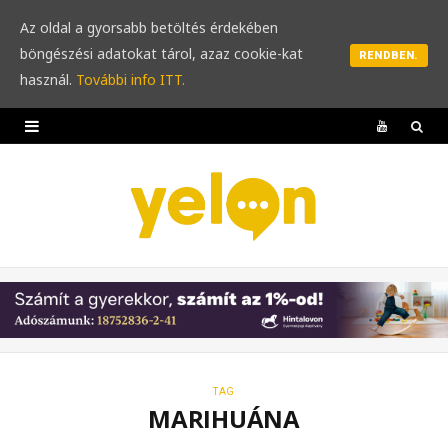
Az oldal a gyorsabb betöltés érdekében
böngészési adatokat tárol, azaz cookie-kat
RENDBEN.
használ.
További info ITT.
Y
o
u
T
u
b
e
TAG
MARIHUÁNA