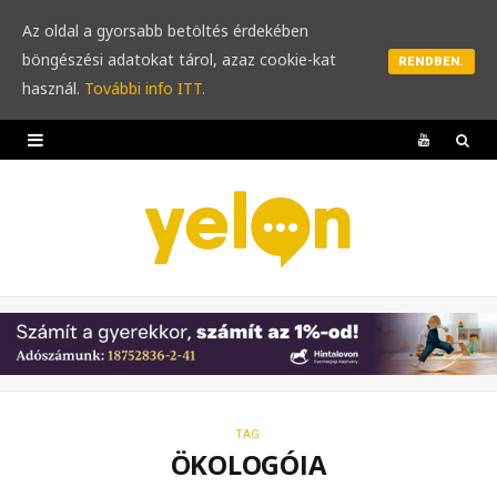
Az oldal a gyorsabb betöltés érdekében
böngészési adatokat tárol, azaz cookie-kat
RENDBEN.
használ.
További info ITT.
Y
o
u
T
u
b
e
TAG
ÖKOLOGÓIA