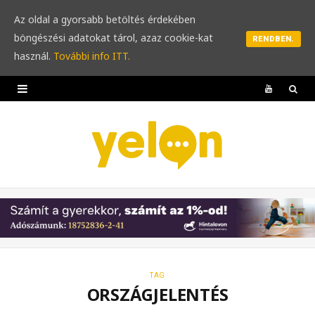
Az oldal a gyorsabb betöltés érdekében
böngészési adatokat tárol, azaz cookie-kat
RENDBEN.
használ.
További info ITT.
Y
o
u
T
u
b
e
TAG
ORSZÁGJELENTÉS