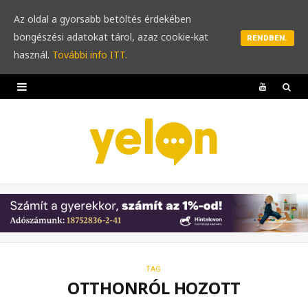
Az oldal a gyorsabb betöltés érdekében
böngészési adatokat tárol, azaz cookie-kat
RENDBEN.
használ.
További info ITT.
Y
o
u
T
u
b
e
TAG
OTTHONRÓL HOZOTT