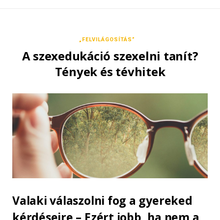
„FELVILÁGOSÍTÁS”
A szexedukáció szexelni tanít?
Tények és tévhitek
Valaki válaszolni fog a gyereked
kérdéseire – Ezért jobb, ha nem a