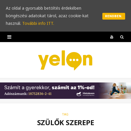
Az oldal a gyorsabb betöltés érdekében
böngészési adatokat tárol, azaz cookie-kat
RENDBEN.
használ.
További info ITT.
Y
o
u
T
u
b
e
TAG
SZÜLŐK SZEREPE