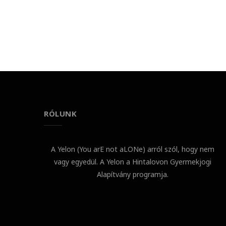
RÓLUNK
A Yelon (You arE not aLONe) arról szól, hogy nem
vagy egyedül. A Yelon a Hintalovon Gyermekjogi
Alapítvány programja.