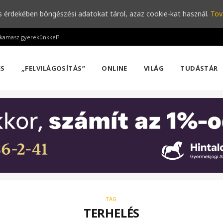
s érdekében böngészési adatokat tárol, azaz cookie-kat használ.
Tov
a kamasz gyerekünkkel?
ÉS
„FELVILÁGOSÍTÁS”
ONLINE
VILÁG
TUDÁSTÁR
TAG
TERHELÉS