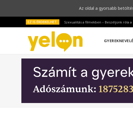
Az oldal a gyorsabb betölté
EZ IS ÉRDEKELHET:
Szexualitás a filmekben – Beszéljünk róla 
GYEREKNEVEL