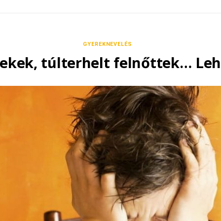
GYEREKNEVELÉS
rekek, túlterhelt felnőttek… L