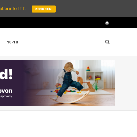
ábbi info ITT.
RENDBEN.
Y
o
10-18
u
T
u
b
e