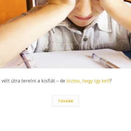
élt útra terelni a kisfiát – de
biztos, hogy így kell
?
TOVÁBB