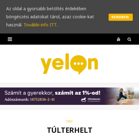
Az oldal a gyorsabb betöltés érdekében
böngészési adatokat tárol, azaz cookie-kat
RENDBEN.
használ.
További info ITT.
Y
o
u
T
u
b
e
TAG
TÚLTERHELT