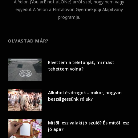
A Yelon (You arE not aLONe) arról szól, hogy nem vagy
egyedül. A Yelon a Hintalovon Gyermekjogi Alapítvány
programja.
OLVASTAD MÁR?
Elvettem a telefonját, mi mást
tehettem volna?
Alkohol és drogok – mikor, hogyan
beszélgessünk róluk?
Mitől lesz valaki jó szülő? És mitől lesz
jó apa?