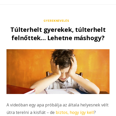
GYEREKNEVELÉS
Túlterhelt gyerekek, túlterhelt
felnőttek… Lehetne máshogy?
A videóban egy apa próbálja az általa helyesnek vélt
útra terelni a kisfiát – de
biztos, hogy így kell
?