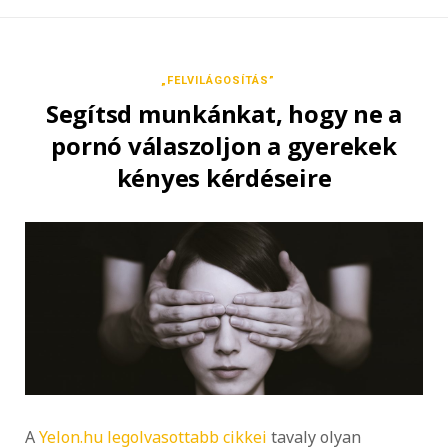
„FELVILÁGOSÍTÁS”
Segítsd munkánkat, hogy ne a
pornó válaszoljon a gyerekek
kényes kérdéseire
A
Yelon.hu legolvasottabb cikkei
tavaly olyan