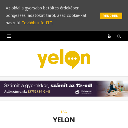
Az oldal a gyorsabb betöltés érdekében
böngészési adatokat tárol, azaz cookie-kat
RENDBEN.
használ.
További info ITT.
Y
o
u
T
u
b
e
TAG
YELON