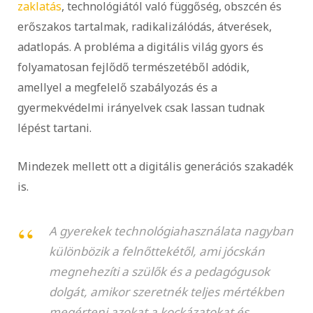
zaklatás
, technológiától való függőség, obszcén és
erőszakos tartalmak, radikalizálódás, átverések,
adatlopás. A probléma a digitális világ gyors és
folyamatosan fejlődő természetéből adódik,
amellyel a megfelelő szabályozás és a
gyermekvédelmi irányelvek csak lassan tudnak
lépést tartani.
Mindezek mellett ott a digitális generációs szakadék
is.
A gyerekek technológiahasználata nagyban
különbözik a felnőttekétől, ami jócskán
megnehezíti a szülők és a pedagógusok
dolgát, amikor szeretnék teljes mértékben
megérteni azokat a kockázatokat és