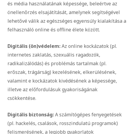
és média használatának képessége, beleértve az
önellenőrzés elsajátítását, amelynek segítségével
lehetővé válik az egészséges egyensúly kialakítása a
felhasználó online és offline élete között.
Digitális (ön)védelem:
Az online kockázatok (pl.
internetes zaklatás, szexuális ragadozók,
radikalizálódás) és problémás tartalmak (pl.
erőszak, trágárság) kezelésének, elkerülésének,
valamint e kockázatok kivédésének a képessége,
illetve az előfordulásuk gyakoriságának
csökkentése.
Digitális biztonság:
A számítógépes fenyegetések
(pl. hackelés, csalások, rosszindulatú programok)
felismerésének, a legjobb gyakorlatok