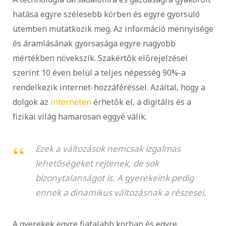
hatása egyre szélesebb körben és egyre gyorsuló
ütemben mutatkozik meg. Az információ mennyisége
és áramlásának gyorsasága egyre nagyobb
mértékben növekszik. Szakértők előrejelzései
szerint 10 éven belül a teljes népesség 90%-a
rendelkezik internet-hozzáféréssel. Azáltal, hogy a
dolgok az
interneten
érhetők el, a digitális és a
fizikai világ hamarosan eggyé válik.
Ezek a változások nemcsak izgalmas
lehetőségeket rejtenek, de sok
bizonytalanságot is. A gyerekeink pedig
ennek a dinamikus változásnak a részesei.
A gyerekek egyre fiatalabb korban és egyre