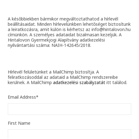
A későbbiekben bármikor megváltoztathatod a hírlevél
beállításaidat. Minden hírlevelünkben lehetőséget biztosítunk
a leiratkozásra, amit külön is kérhetsz az info@hintalovon.hu
címünkön. A személyes adataidat bizalmasan kezeljük. A
Hintalovon Gyermekjogi Alapítvány adatkezelési
nyilvántartási száma: NAIH-142645/2018.
Hírlevél felületünket a MailChimp biztosítja. A
feliratkozásoddal az adataid a MailChimp rendszereibe
kerülnek. A MailChimp
adatkezelési szabályzatát
itt találod.
Email Address
*
First Name