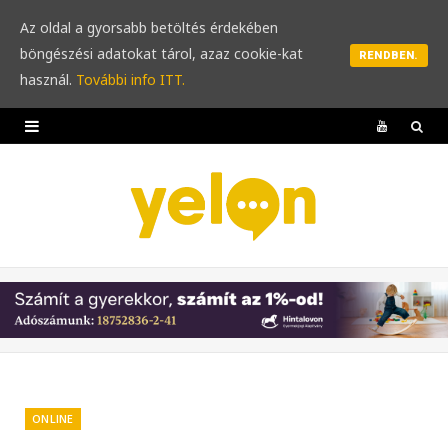
Az oldal a gyorsabb betöltés érdekében
böngészési adatokat tárol, azaz cookie-kat
RENDBEN.
használ.
További info ITT.
Y
o
u
T
u
b
e
ONLINE