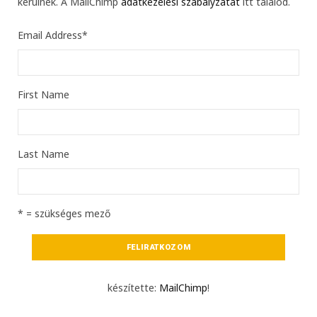
kerülnek. A MailChimp
adatkezelési szabályzatát
itt találod.
Email Address
*
First Name
Last Name
* = szükséges mező
készítette:
MailChimp
!