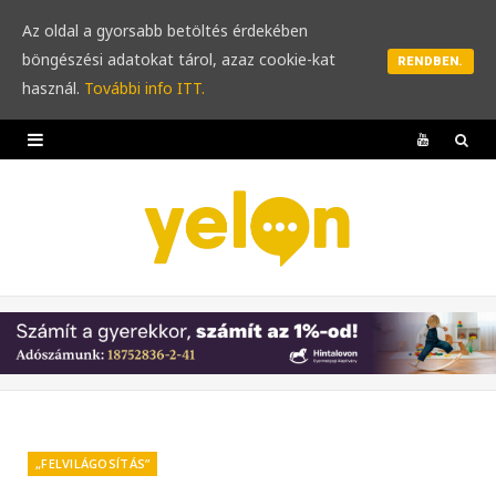
Az oldal a gyorsabb betöltés érdekében
böngészési adatokat tárol, azaz cookie-kat
RENDBEN.
használ.
További info ITT.
Y
o
u
T
u
b
e
„FELVILÁGOSÍTÁS”