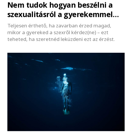
Nem tudok hogyan beszélni a
szexualitásról a gyerekemmel…
Teljesen érthető, ha zavarban érzed magad,
mikor a gyereked a szexről kérdez(ne) – ezt
teheted, ha szeretnéd leküzdeni ezt az érzést.