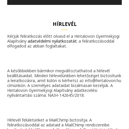
HÍRLEVÉL
Kérjük feliratkozás előtt olvasd el a Hintalovon Gyermekjogi
Alapítvány
adatvédelmi nyilatkozatát
; a feliratkozásoddal
elfogadod az abban foglaltakat.
A későbbiekben bármikor megváltoztathatod a hírlevél
beállításaidat. Minden hírlevelünkben lehetőséget biztosítunk
a leiratkozásra, amit külön is kérhetsz az info@hintalovon.hu
címünkön. A személyes adataidat bizalmasan kezeljük. A
Hintalovon Gyermekjogi Alapítvány adatkezelési
nyilvántartási száma: NAIH-142645/2018.
Hírlevél felületünket a MailChimp biztosítja. A
feliratkozásoddal az adataid a MailChimp rendszereibe