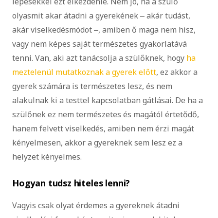
lépésekkel ezt elkezdenie. Nem jó, ha a szülő
olyasmit akar átadni a gyerekének ‒ akár tudást,
akár viselkedésmódot ‒, amiben ő maga nem hisz,
vagy nem képes saját természetes gyakorlatává
tenni. Van, aki azt tanácsolja a szülőknek, hogy
ha
meztelenül mutatkoznak a gyerek előtt
, ez akkor a
gyerek számára is természetes lesz, és nem
alakulnak ki a testtel kapcsolatban gátlásai. De ha a
szülőnek ez nem természetes és magától értetődő,
hanem felvett viselkedés, amiben nem érzi magát
kényelmesen, akkor a gyereknek sem lesz ez a
helyzet kényelmes.
Hogyan tudsz hiteles lenni?
Vagyis csak olyat érdemes a gyereknek átadni