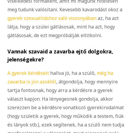
viselkedési formaként, amit mi magunk hitelesen
meg tudunk valósítani. Kevesebb kavarodást okoz a
gyerek szexualitáshoz való viszonyában
az, ha azt
látja, hogy a szülei gátlásosak, mint ha azt, hogy
gátlásosak, de ezt megpróbálják eltitkolni.
Vannak szavaid a zavarba ejtő dolgokra,
jelenségekre?
A gyerek kérdéseit
hallva jó, ha a szülő,
még ha
zavarba is jön azoktól
, átgondolja, hogy mennyire
tartja fontosnak, hogy arra a kérdésre a gyerek
választ kapjon. Ha lényegesnek gondolja, akkor
szerezzen be a kérdésre vonatkozó gyerekirodalmat
(hogy születik a gyerek, hogy működik a testem, fiúk
és lányok stb.), ezek segítenek, ha a szülő nem tudja