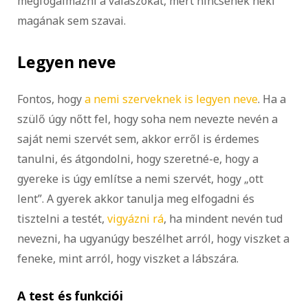
megfogalmazni a válaszokat, mert nincsenek neki
magának sem szavai.
Legyen neve
Fontos, hogy
a nemi szerveknek is legyen neve
. Ha a
szülő úgy nőtt fel, hogy soha nem nevezte nevén a
saját nemi szervét sem, akkor erről is érdemes
tanulni, és átgondolni, hogy szeretné-e, hogy a
gyereke is úgy említse a nemi szervét, hogy „ott
lent”. A gyerek akkor tanulja meg elfogadni és
tisztelni a testét,
vigyázni rá
, ha mindent nevén tud
nevezni, ha ugyanúgy beszélhet arról, hogy viszket a
feneke, mint arról, hogy viszket a lábszára.
A test és funkciói