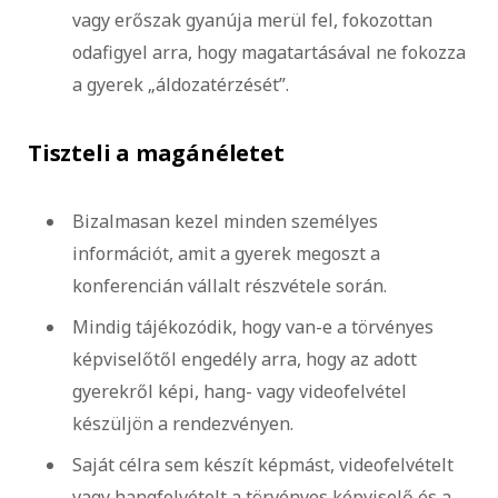
vagy erőszak gyanúja merül fel, fokozottan
odafigyel arra, hogy magatartásával ne fokozza
a gyerek „áldozatérzését”.
Tiszteli a magánéletet
Bizalmasan kezel minden személyes
információt, amit a gyerek megoszt a
konferencián vállalt részvétele során.
Mindig tájékozódik, hogy van-e a törvényes
képviselőtől engedély arra, hogy az adott
gyerekről képi, hang- vagy videofelvétel
készüljön a rendezvényen.
Saját célra sem készít képmást, videofelvételt
vagy hangfelvételt a törvényes képviselő és a