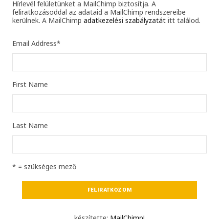
Hírlevél felületünket a MailChimp biztosítja. A
feliratkozásoddal az adataid a MailChimp rendszereibe
kerülnek. A MailChimp
adatkezelési szabályzatát
itt találod.
Email Address
*
First Name
Last Name
* = szükséges mező
készítette:
MailChimp
!