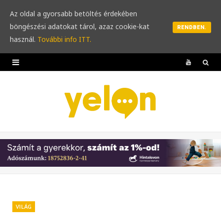
Az oldal a gyorsabb betöltés érdekében
böngészési adatokat tárol, azaz cookie-kat
RENDBEN.
használ.
További info ITT.
Y
o
u
T
u
b
e
VILÁG