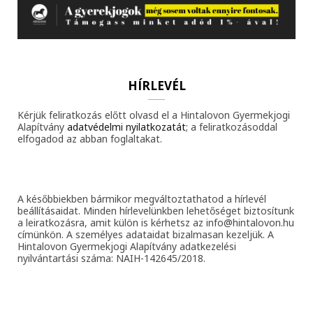
HÍRLEVÉL
Kérjük feliratkozás előtt olvasd el a Hintalovon Gyermekjogi
Alapítvány
adatvédelmi nyilatkozatát
; a feliratkozásoddal
elfogadod az abban foglaltakat.
A későbbiekben bármikor megváltoztathatod a hírlevél
beállításaidat. Minden hírlevelünkben lehetőséget biztosítunk
a leiratkozásra, amit külön is kérhetsz az info@hintalovon.hu
címünkön. A személyes adataidat bizalmasan kezeljük. A
Hintalovon Gyermekjogi Alapítvány adatkezelési
nyilvántartási száma: NAIH-142645/2018.