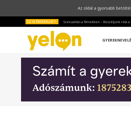
Az oldal a gyorsabb betölté
EZ IS ÉRDEKELHET:
Szexualitás a filmekben – Beszéljünk róla 
GYEREKNEVEL