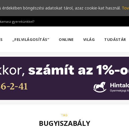
s érdekében böngészési adatokat tárol, azaz cookie-kat használ.
Tov
a kamasz gyerekünkkel?
ÉS
„FELVILÁGOSÍTÁS”
ONLINE
VILÁG
TUDÁSTÁR
TAG
BUGYISZABÁLY