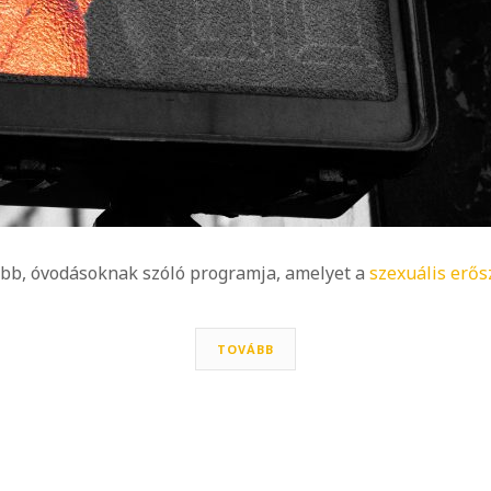
űbb, óvodásoknak szóló programja, amelyet a
szexuális erős
TOVÁBB