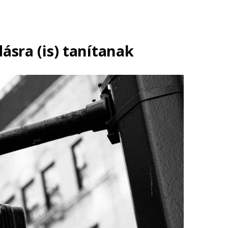
sra (is) tanítanak