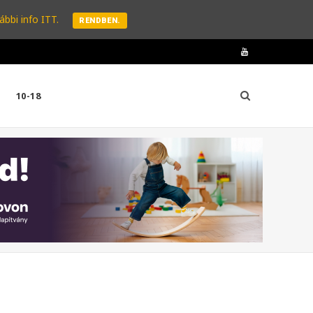
ábbi info ITT.
RENDBEN.
Y
o
10-18
u
T
u
b
e