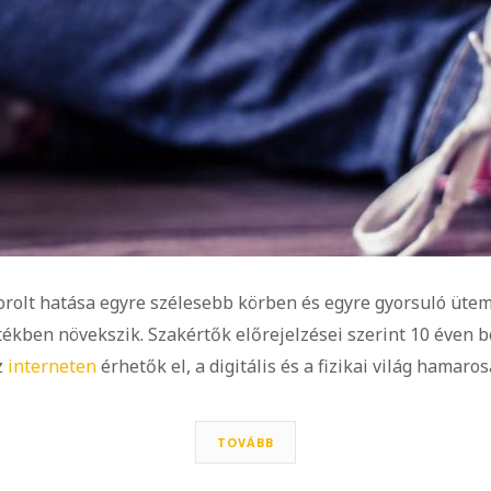
orolt hatása egyre szélesebb körben és egyre gyorsuló üt
ben növekszik. Szakértők előrejelzései szerint 10 éven be
z
interneten
érhetők el, a digitális és a fizikai világ hamaros
TOVÁBB