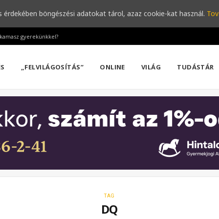
s érdekében böngészési adatokat tárol, azaz cookie-kat használ.
Tov
a kamasz gyerekünkkel?
ÉS
„FELVILÁGOSÍTÁS”
ONLINE
VILÁG
TUDÁSTÁR
TAG
DQ