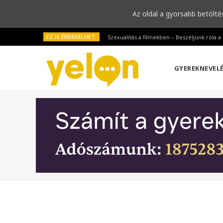
Az oldal a gyorsabb betölté
EZ IS ÉRDEKELHET:
Szexualitás a filmekben – Beszéljünk róla 
GYEREKNEVEL