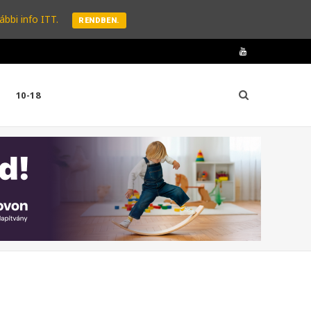
ábbi info ITT.
RENDBEN.
Y
o
10-18
u
T
u
b
e