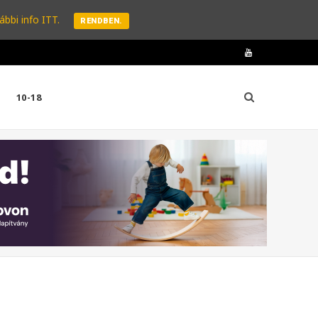
ábbi info ITT.
RENDBEN.
Y
o
10-18
u
T
u
b
e