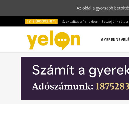
Az oldal a gyorsabb betölté
EZ IS ÉRDEKELHET:
Szexualitás a filmekben – Beszéljünk róla 
GYEREKNEVEL