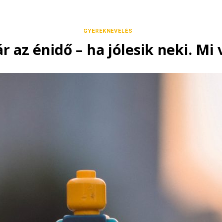
GYEREKNEVELÉS
r az énidő – ha jólesik neki. M