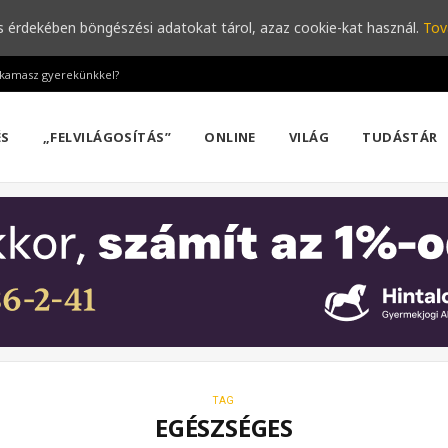
s érdekében böngészési adatokat tárol, azaz cookie-kat használ.
Tov
a kamasz gyerekünkkel?
ÉS
„FELVILÁGOSÍTÁS”
ONLINE
VILÁG
TUDÁSTÁR
TAG
EGÉSZSÉGES