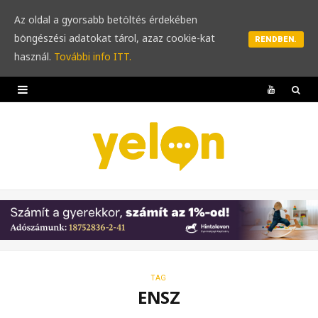
Az oldal a gyorsabb betöltés érdekében
böngészési adatokat tárol, azaz cookie-kat
RENDBEN.
használ.
További info ITT.
Y
o
u
T
u
b
e
TAG
ENSZ