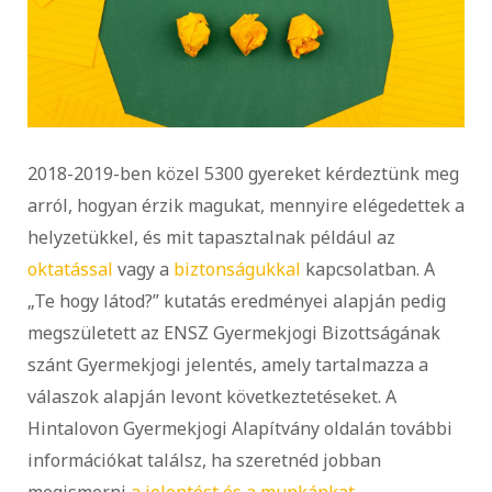
2018-2019-ben közel 5300 gyereket kérdeztünk meg
arról, hogyan érzik magukat, mennyire elégedettek a
helyzetükkel, és mit tapasztalnak például az
oktatással
vagy a
biztonságukkal
kapcsolatban. A
„Te hogy látod?” kutatás eredményei alapján pedig
megszületett az ENSZ Gyermekjogi Bizottságának
szánt Gyermekjogi jelentés, amely tartalmazza a
válaszok alapján levont következtetéseket. A
Hintalovon Gyermekjogi Alapítvány oldalán további
információkat találsz, ha szeretnéd jobban
megismerni
a jelentést és a munkánkat.